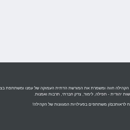
הילת הר-אל היא הקהילה הרפורמית הוותיקה בישראל, נוסדה בשנת 1958. הקהילה חווה ומשמרת את המורשת הד
שות יהודית - תפילה, לימוד, צדק חברתי, תרבות ואמנות.
 לראותכם/ן משתתפים בפעילויות המגוונות של הקהילה!