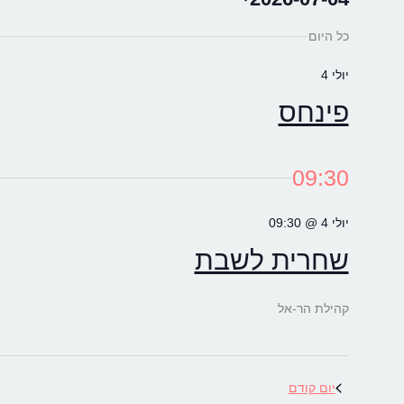
אירועים
Select
כל היום
date.
FOR
יולי 4
פינחס
04/07/2026
09:30
יולי 4 @ 09:30
שחרית לשבת
קהילת הר-אל
יום קודם