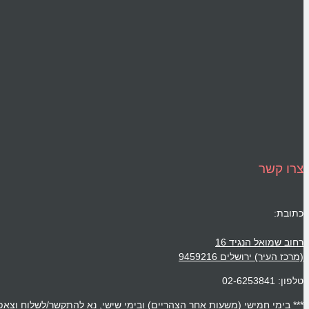
צרו קשר
כתובת:
רחוב שמואל הנגיד 16
(מרכז העיר) ירושלים 9459216
טלפון: 02-6253841
*** בימי חמישי (משעות אחר הצהריים) ובימי שישי, נא להתקשר/לשלוח וצאפ