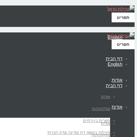
תפריט
English
תפריט
דף הבית
English
אודות
דף הבית
אודות
אודות
צוות/הנהגה
קשרים בין-דתיים
אודות
פעילות בנושאי דת ומדינה וצדק חברתי
צוות/הנהגה