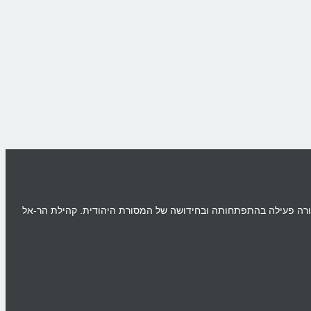
תית העמוקה של עמנו ומשתתפת בצורה פעילה בהתפתחותה ובחידושה של המסורת היהודית. קהילת הר-אל