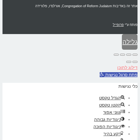
אתר זה באדיבות Congregation of Reform Judaism, אורלנדו, פלורידה
פותח ע"י
פרופייל
גלילה
לראש
דילוג לתוכן
העמוד
פתח סרגל נגישות
כלי נגישות
הגדל טקסט
הקטן טקסט
גווני אפור
ניגודיות גבוהה
ניגודיות הפוכה
רקע בהיר