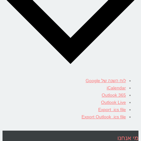
לוח השנה של Google
iCalendar
Outlook 365
Outlook Live
Export .ics file
Export Outlook .ics file
מי אנחנו