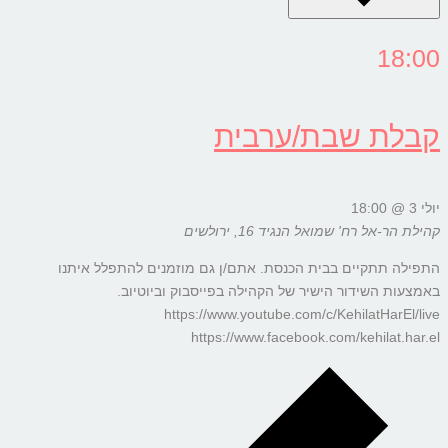
18:00
קבלת שבת/ערבית
יולי 3 @ 18:00
קהילת הר-אל
רח' שמואל הנגיד 16, ירולשים
התפילה תתקיים בבית הכנסת. אתם/ן גם מוזמנים להתפלל איתנו
באמצעות השידור הישיר של הקהילה בפייסבוק וביוטיוב.
https://www.youtube.com/c/KehilatHarEl/live
https://www.facebook.com/kehilat.har.el