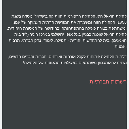
קהילת הר-אל היא הקהילה הרפורמית הוותיקה בישראל, נוסדה בשנת
1958. הקהילה חווה ומשמרת את המורשת הדתית העמוקה של עמנו
ומשתתפת בצורה פעילה בהתפתחותה ובחידושה של המסורת היהודית.
קהילת הר-אל שוכנת בבניין בעל אופי ירושלמי במרכז העיר (ליד בית
האמנים), בית להתחדשות יהודית - תפילה, לימוד, צדק חברתי, תרבות
ואמנות.
דלתות הקהילה פתוחות לקבל אורחות ואורחים, חברות וחברים חדשים,
נשמח לראותכם/ן משתתפים בפעילויות המגוונות של הקהילה!
רשתות חברתיות