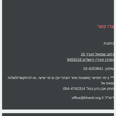
צרו קשר
כתובת:
רחוב שמואל הנגיד 16
(מרכז העיר) ירושלים 9459216
טלפון: 02-6253841
*** בימי חמישי (משעות אחר הצהריים) ובימי שישי, נא להתקשר/לשלוח
וצאפ אל
החזן אבן כהן בטל' 054-4742314.
דוא"ל: office@kharel.org.il