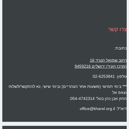
צרו קשר
כתובת:
רחוב שמואל הנגיד 16
(מרכז העיר) ירושלים 9459216
טלפון: 02-6253841
*** בימי חמישי (משעות אחר הצהריים) ובימי שישי, נא להתקשר/לשלוח
וצאפ אל
החזן אבן כהן בטל' 054-4742314.
דוא"ל: office@kharel.org.il