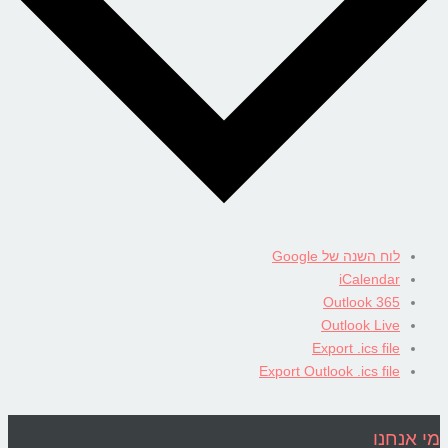
לוח השנה של Google
iCalendar
Outlook 365
Outlook Live
Export .ics file
Export Outlook .ics file
מי אנחנו