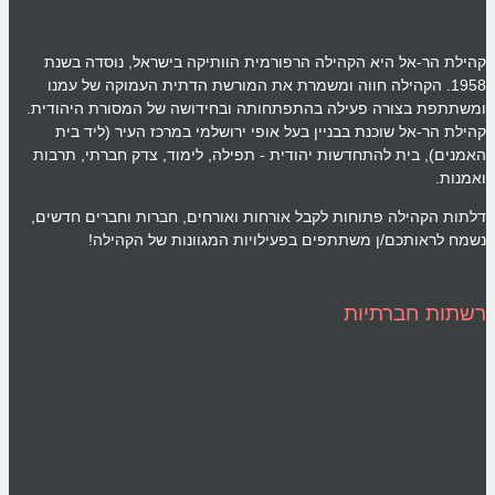
קהילת הר-אל היא הקהילה הרפורמית הוותיקה בישראל, נוסדה בשנת
1958. הקהילה חווה ומשמרת את המורשת הדתית העמוקה של עמנו
ומשתתפת בצורה פעילה בהתפתחותה ובחידושה של המסורת היהודית.
קהילת הר-אל שוכנת בבניין בעל אופי ירושלמי במרכז העיר (ליד בית
האמנים), בית להתחדשות יהודית - תפילה, לימוד, צדק חברתי, תרבות
ואמנות.
דלתות הקהילה פתוחות לקבל אורחות ואורחים, חברות וחברים חדשים,
נשמח לראותכם/ן משתתפים בפעילויות המגוונות של הקהילה!
רשתות חברתיות