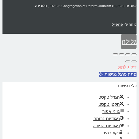
אתר זה באדיבות Congregation of Reform Judaism, אורלנדו, פלורידה
פותח ע"י
פרופייל
גלילה
לראש
דילוג לתוכן
העמוד
פתח סרגל נגישות
כלי נגישות
הגדל טקסט
הקטן טקסט
גווני אפור
ניגודיות גבוהה
ניגודיות הפוכה
רקע בהיר