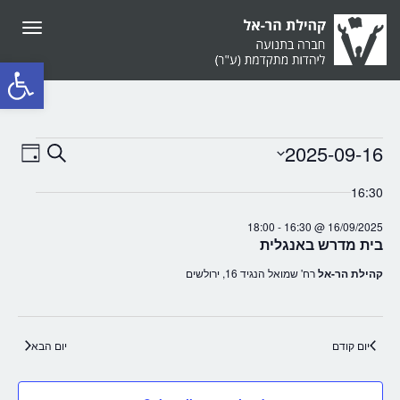
תפריט
פתח סרגל
2025-09-16
חיפוש
אירועים
אירועים
איר
Day
Select
Search
16:30
date.
FOR
WS
and
18:00
-
16/09/2025 @ 16:30
בית מדרש באנגלית
Views
16/09/2025
ION
קהילת הר-אל
רח' שמואל הנגיד 16, ירולשים
vigation
יום קודם
יום הבא