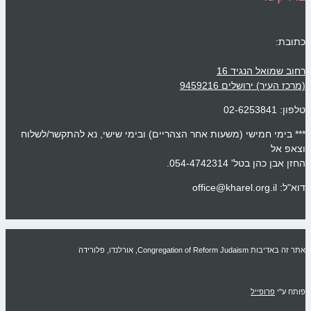
כתובת:
רחוב שמואל הנגיד 16
(מרכז העיר) ירושלים 9459216
טלפון: 02-6253841
*** בימי חמישי (משעות אחר הצהריים) ובימי שישי, נא להתקשר/לשלוח
וצאפ אל
החזן אבן כהן בטל' 054-4742314.
דוא"ל: office@kharel.org.il
אתר זה באדיבות Congregation of Reform Judaism, אורלנדו, פלורידה
פותח ע"י
פרופייל