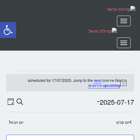
תפריט
פתח סרגל
תפריט
אירועים
No אירועים scheduled for 17/07/2025. Jump to the
next
Notice
upcoming אירועים
.
FOR
2025-07-17
חיפוש
אירועים
איר
Day
Select
Search
17/07/2025
date.
יום קודם
יום הבא
WS
and
Views