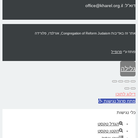
office@khar
Congregation of Reform Jud, אורלנדו, פלורידה
ע"י
פרופייל
לה
אש
 לתוכן
וד
סרגל נגישות
נגישות
הגדל טקסט
הקטן טקסט