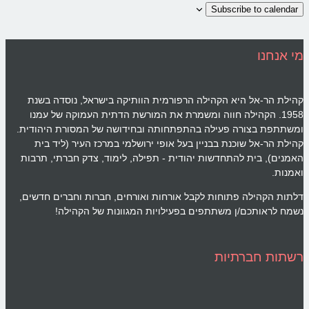
Subscribe to calen
אנחנו
ת הר-אל היא הקהילה הרפורמית הוותיקה בישראל, נוסדה בשנת
1958. הקהילה חווה ומשמרת את המורשת הדתית העמוקה של עמנו
תפת בצורה פעילה בהתפתחותה ובחידושה של המסורת היהודית.
ת הר-אל שוכנת בבניין בעל אופי ירושלמי במרכז העיר (ליד בית
ים), בית להתחדשות יהודית - תפילה, לימוד, צדק חברתי, תרבות
ות.
ת הקהילה פתוחות לקבל אורחות ואורחים, חברות וחברים חדשים,
 לראותכם/ן משתתפים בפעילויות המגוונות של הקהילה!
ות חברתיות