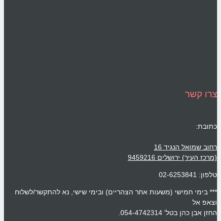
 קשר
ת:
שמואל הנגיד 16
העיר) ירושלים 9459216
02-6253
בימי חמישי (משעות אחר הצהריים) ובימי שישי, נא להתקשר/לשלוח
 אל
ן כהן בטל' 054-4742314.