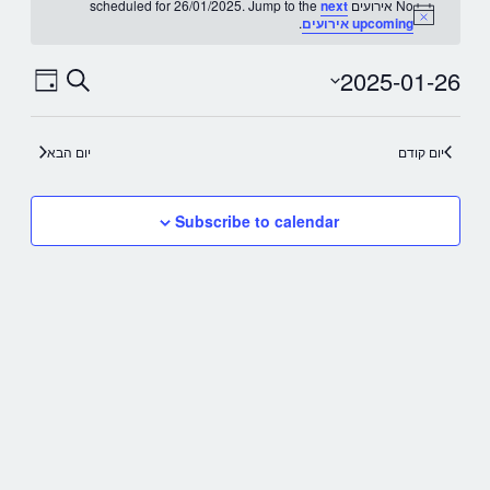
אירועים
No אירועים scheduled for 26/01/2025. Jump to the
next
Notice
upcoming אירועים
.
FOR
2025-01-26
חיפוש
אירועים
אירו
Day
Select
Search
26/01/2025
date.
יום קודם
יום הבא
EWS
and
Views
ION
Subscribe to calendar
vigation