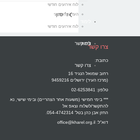
לוח אירועים חודשי
ז׳ סיון
העדכון השבועי
לימוד
לוח אירועים חודשי
לימוד
צרו קשר
צרו קשר
כתובת:
צרו קשר
רחוב שמואל הנגיד 16
(מרכז העיר) ירושלים 9459216
טלפון: 02-6253841
*** בימי חמישי (משעות אחר הצהריים) ובימי שישי, נא
להתקשר/לשלוח וצאפ אל
החזן אבן כהן בטל' 054-4742314.
דוא"ל: office@kharel.org.il