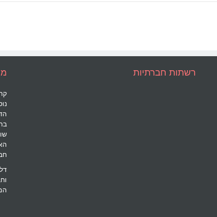
רשתות חברתיות
מי
קהי
הד
בה
שוכ
האמ
חבר
דלת
וח
המג