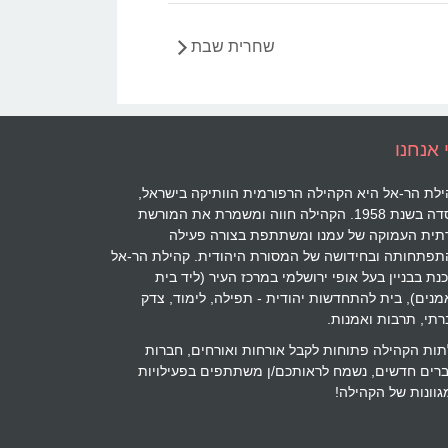
שחרית שבת
 אנחנו
לת הר-אל היא הקהילה הרפורמית הוותיקה בישראל,
נוסדה בשנת 1958. הקהילה חווה ומשמרת את המורשת
תית העמוקה של עמנו ומשתתפת בצורה פעילה
תפתחותה ובחידושה של המסורת היהודית. קהילת הר-אל
נת בבניין בעל אופי ירושלמי במרכז העיר (ליד בית
נים), בית להתחדשות יהודית - תפילה, לימוד, צדק
תי, תרבות ואמנות.
ות הקהילה פתוחות לקבל אורחות ואורחים, חברות
ברים חדשים, נשמח לראותכם/ן משתתפים בפעילויות
וונות של הקהילה!