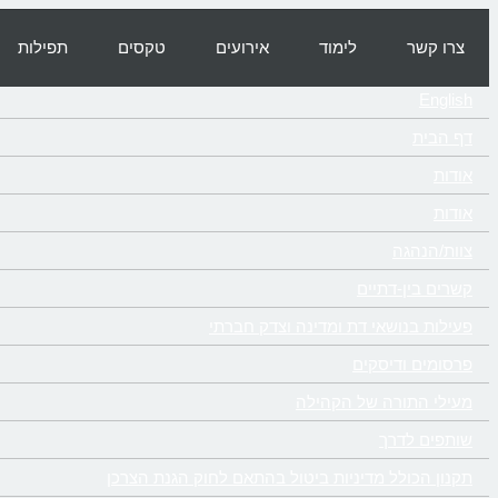
צרו קשר
לימוד
אירועים
טקסים
תפילות
English
דף הבית
אודות
אודות
צוות/הנהגה
קשרים בין-דתיים
פעילות בנושאי דת ומדינה וצדק חברתי
פרסומים ודיסקים
מעילי התורה של הקהילה
שותפים לדרך
תקנון הכולל מדיניות ביטול בהתאם לחוק הגנת הצרכן