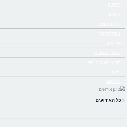
תפילות
טקסים
בר/בת מצווה
טקסי חתונה
אירועים
העדכון השבועי
לוח אירועים חודשי
לימוד
צרו קשר
« כל האירועים