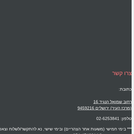
צרו קשר
כתובת:
רחוב שמואל הנגיד 16
(מרכז העיר) ירושלים 9459216
טלפון: 02-6253841
*** בימי חמישי (משעות אחר הצהריים) ובימי שישי, נא להתקשר/לשלוח וצאפ