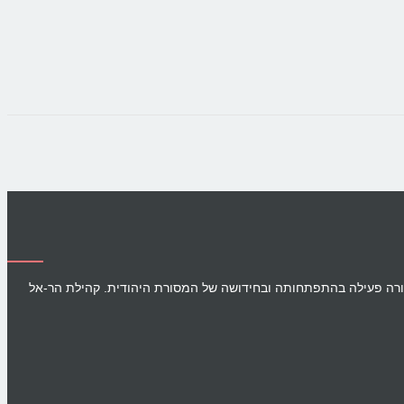
תית העמוקה של עמנו ומשתתפת בצורה פעילה בהתפתחותה ובחידושה של המסורת היהודית. קהילת הר-אל