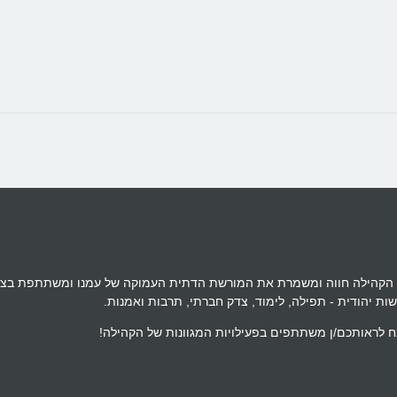
הילת הר-אל היא הקהילה הרפורמית הוותיקה בישראל, נוסדה בשנת 1958. הקהילה חווה ומשמרת את המורשת הד
שות יהודית - תפילה, לימוד, צדק חברתי, תרבות ואמנות.
 לראותכם/ן משתתפים בפעילויות המגוונות של הקהילה!