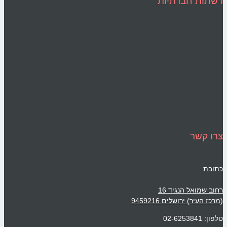
רשתות חברתיות
צרו קשר
כתובת:
רחוב שמואל הנגיד 16
(מרכז העיר) ירושלים 9459216
טלפון: 02-6253841