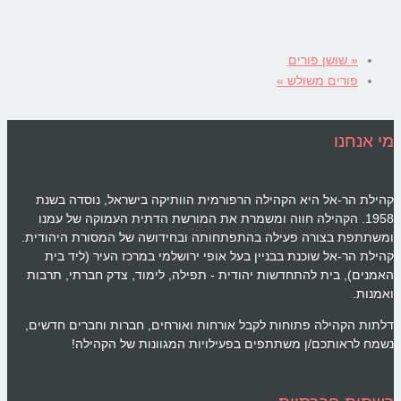
«
שושן פורים
פורים משולש
»
מי אנחנו
קהילת הר-אל היא הקהילה הרפורמית הוותיקה בישראל, נוסדה בשנת
1958. הקהילה חווה ומשמרת את המורשת הדתית העמוקה של עמנו
ומשתתפת בצורה פעילה בהתפתחותה ובחידושה של המסורת היהודית.
קהילת הר-אל שוכנת בבניין בעל אופי ירושלמי במרכז העיר (ליד בית
האמנים), בית להתחדשות יהודית - תפילה, לימוד, צדק חברתי, תרבות
ואמנות.
דלתות הקהילה פתוחות לקבל אורחות ואורחים, חברות וחברים חדשים,
נשמח לראותכם/ן משתתפים בפעילויות המגוונות של הקהילה!