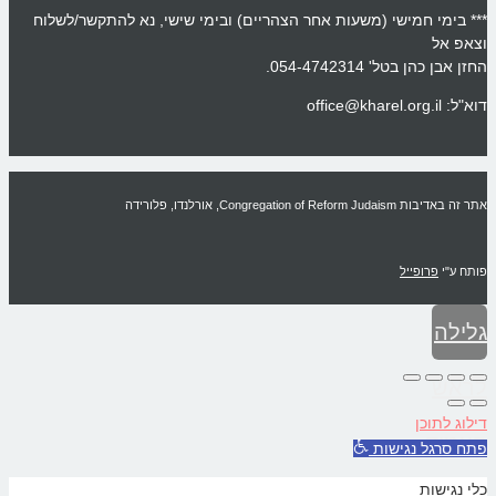
*** בימי חמישי (משעות אחר הצהריים) ובימי שישי, נא להתקשר/לשלוח
וצאפ אל
החזן אבן כהן בטל' 054-4742314.
דוא"ל: office@kharel.org.il
אתר זה באדיבות Congregation of Reform Judaism, אורלנדו, פלורידה
פותח ע"י
פרופייל
גלילה
לראש
דילוג לתוכן
העמוד
פתח סרגל נגישות
כלי נגישות