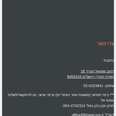
צרו קשר
כתובת:
רחוב שמואל הנגיד 16
(מרכז העיר) ירושלים 9459216
טלפון: 02-6253841
*** בימי חמישי (משעות אחר הצהריים) ובימי שישי, נא להתקשר/לשלוח
וצאפ אל
החזן אבן כהן בטל' 054-4742314.
דוא"ל: office@kharel.org.il