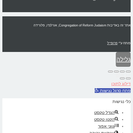
אתר זה באדיבות Congregation of Reform Judaism, אורלנדו, פלורידה
פותח ע"י
פרופייל
גלילה
לראש
דילוג לתוכן
העמוד
פתח סרגל נגישות
כלי נגישות
הגדל טקסט
הקטן טקסט
גווני אפור
ניגודיות גבוהה