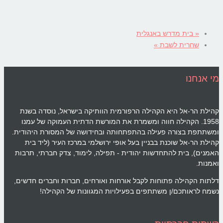
«
בית מדרש באנגלית
שחרית לשבת
»
מי אנחנו
קהילת הר-אל היא הקהילה הרפורמית הוותיקה בישראל, נוסדה בשנת
1958. הקהילה חווה ומשמרת את המורשת הדתית העמוקה של עמנו
ומשתתפת בצורה פעילה בהתפתחותה ובחידושה של המסורת היהודית.
קהילת הר-אל שוכנת בבניין בעל אופי ירושלמי במרכז העיר (ליד בית
האמנים), בית להתחדשות יהודית - תפילה, לימוד, צדק חברתי, תרבות
ואמנות.
דלתות הקהילה פתוחות לקבל אורחות ואורחים, חברות וחברים חדשים,
נשמח לראותכם/ן משתתפים בפעילויות המגוונות של הקהילה!