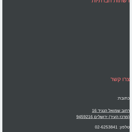
רשתות חברתיות
צרו קשר
כתובת:
רחוב שמואל הנגיד 16
(מרכז העיר) ירושלים 9459216
טלפון: 02-6253841