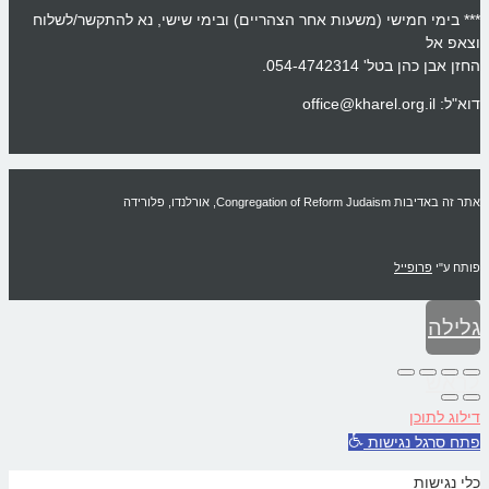
*** בימי חמישי (משעות אחר הצהריים) ובימי שישי, נא להתקשר/לשלוח
וצאפ אל
החזן אבן כהן בטל' 054-4742314.
דוא"ל: office@kharel.org.il
אתר זה באדיבות Congregation of Reform Judaism, אורלנדו, פלורידה
פותח ע"י
פרופייל
גלילה
לראש
דילוג לתוכן
העמוד
פתח סרגל נגישות
כלי נגישות