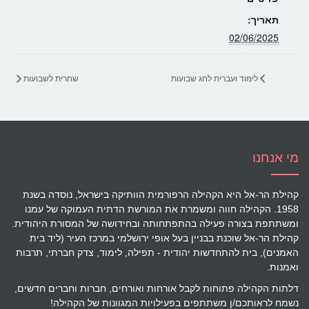
תאריך:
02/06/2025
לימוד ועברית לחג שבועות
שחרית לשבועות
מי אנחנו
קהילת הר-אל היא הקהילה הרפורמית הוותיקה בישראל, נוסדה בשנת
1958. הקהילה חווה ומשמרת את המורשת הדתית העמוקה של עמנו
ומשתתפת בצורה פעילה בהתפתחותה ובחידושה של המסורת היהודית.
קהילת הר-אל שוכנת בבניין בעל אופי ירושלמי במרכז העיר (ליד בית
האמנים), בית להתחדשות יהודית - תפילה, לימוד, צדק חברתי, תרבות
ואמנות.
דלתות הקהילה פתוחות לקבל אורחות ואורחים, חברות וחברים חדשים,
נשמח לראותכם/ן משתתפים בפעילויות המגוונות של הקהילה!