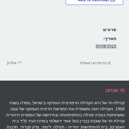
פרטים
תאריך:
30/08/2023
בית מדרש באנגלית
י״ד אלול
מי אנחנו
קהילת הר-אל היא הקהילה הרפורמית הוותיקה בישראל, נוסדה בשנת
1958. הקהילה חווה ומשמרת את המורשת הדתית העמוקה של עמנו
ומשתתפת בצורה פעילה בהתפתחותה ובחידושה של המסורת היהודית.
קהילת הר-אל שוכנת בבניין בעל אופי ירושלמי במרכז העיר (ליד בית
האמנים), בית להתחדשות יהודית - תפילה, לימוד, צדק חברתי, תרבות