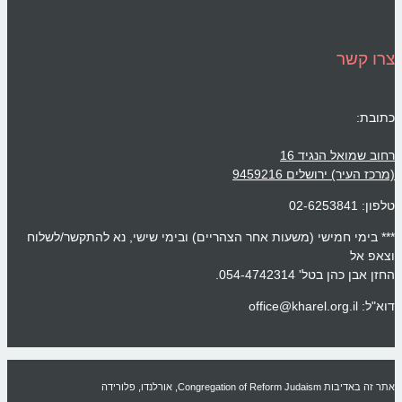
צרו קשר
כתובת:
רחוב שמואל הנגיד 16
(מרכז העיר) ירושלים 9459216
טלפון: 02-6253841
*** בימי חמישי (משעות אחר הצהריים) ובימי שישי, נא להתקשר/לשלוח
וצאפ אל
החזן אבן כהן בטל' 054-4742314.
דוא"ל: office@kharel.org.il
אתר זה באדיבות Congregation of Reform Judaism, אורלנדו, פלורידה