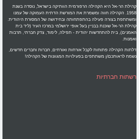
קהילת הר-אל היא הקהילה הרפורמית הוותיקה בישראל, נוסדה בשנת
1958. הקהילה חווה ומשמרת את המורשת הדתית העמוקה של עמנו
ומשתתפת בצורה פעילה בהתפתחותה ובחידושה של המסורת היהודית.
קהילת הר-אל שוכנת בבניין בעל אופי ירושלמי במרכז העיר (ליד בית
האמנים), בית להתחדשות יהודית - תפילה, לימוד, צדק חברתי, תרבות
ואמנות.
דלתות הקהילה פתוחות לקבל אורחות ואורחים, חברות וחברים חדשים,
נשמח לראותכם/ן משתתפים בפעילויות המגוונות של הקהילה!
רשתות חברתיות