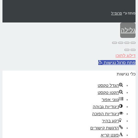
פותח ע"י
פרופייל
גלילה
לראש
דילוג לתוכן
העמוד
פתח סרגל נגישות
כלי נגישות
הגדל טקסט
הקטן טקסט
גווני אפור
ניגודיות גבוהה
ניגודיות הפוכה
רקע בהיר
הדגשת קישורים
פונט קריא