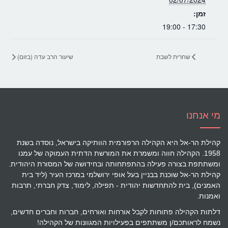
זמן:
17:30 - 19:00
שחרית לשבת
שיעור הרב עדה (בזום)
מי אנחנו
קהילת הר-אל היא הקהילה הרפורמית הוותיקה בישראל, נוסדה בשנת
1958. הקהילה חווה ומשמרת את המורשת הדתית העמוקה של עמנו
ומשתתפת בצורה פעילה בהתפתחותה ובחידושה של המסורת היהודית.
קהילת הר-אל שוכנת בבניין בעל אופי ירושלמי במרכז העיר (ליד בית
האמנים), בית להתחדשות יהודית - תפילה, לימוד, צדק חברתי, תרבות
ואמנות.
דלתות הקהילה פתוחות לקבל אורחות ואורחים, חברות וחברים חדשים,
נשמח לראותכם/ן משתתפים בפעילויות המגוונות של הקהילה!