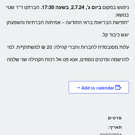
ניפגש במקום
ביום ג', 2.7.24
,
בשעה 17:30.
חברתנו ד"ר שטיין ת
בנושא:
"תפישת הבריאות בראי התודעה – אמיתות חברתיות והשפעתן הפוט
יוגש כיבוד קל.
עלות מסובסדת לחברות וחברי קהילה: 20 ₪ למשתתף/ת. למי שאינם חברים/ות: 30 ₪.
להרשמה ופרטים נוספים, אנא פנו אל רכזת הקהילה שני שלמה בטל'/ווצאפ 9584
Add to calendar
פרטים
תאריך:
02/07/2024