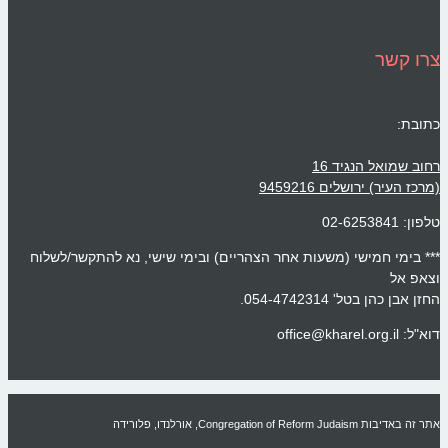
צרו קשר
כתובת:
רחוב שמואל הנגיד 16
(מרכז העיר) ירושלים 9459216
טלפון: 02-6253841
*** בימי חמישי (משעות אחר הצהריים) ובימי שישי, נא להתקשר/לשלוח
וצאפ אל
החזן אבן כהן בטל' 054-4742314.
דוא"ל: office@kharel.org.il
אתר זה באדיבות Congregation of Reform Judaism, אורלנדו, פלורידה