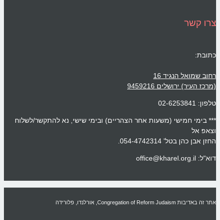
צרו קשר
כתובת:
רחוב שמואל הנגיד 16
(מרכז העיר) ירושלים 9459216
טלפון: 02-6253841
*** בימי חמישי (משעות אחר הצהריים) ובימי שישי, נא להתקשר/לשלוח
וצאפ אל
החזן אבן כהן בטל' 054-4742314.
דוא"ל: office@kharel.org.il
אתר זה באדיבות Congregation of Reform Judaism, אורלנדו, פלורידה