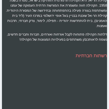
קהילת הר-אל היא הקהילה הרפורמית הוותיקה בישראל, נוסדה בשנת
1958. הקהילה חווה ומשמרת את המורשת הדתית העמוקה של עמנו
ומשתתפת בצורה פעילה בהתפתחותה ובחידושה של המסורת היהודית.
קהילת הר-אל שוכנת בבניין בעל אופי ירושלמי במרכז העיר (ליד בית
האמנים), בית להתחדשות יהודית - תפילה, לימוד, צדק חברתי, תרבות
ואמנות.
דלתות הקהילה פתוחות לקבל אורחות ואורחים, חברות וחברים חדשים,
נשמח לראותכם/ן משתתפים בפעילויות המגוונות של הקהילה!
רשתות חברתיות