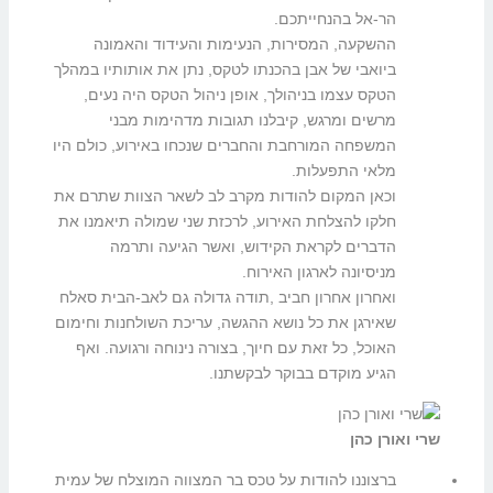
הר-אל בהנחייתכם.
ההשקעה, המסירות, הנעימות והעידוד והאמונה
ביואבי של אבן בהכנתו לטקס, נתן את אותותיו במהלך
הטקס עצמו בניהולך, אופן ניהול הטקס היה נעים,
מרשים ומרגש, קיבלנו תגובות מדהימות מבני
המשפחה המורחבת והחברים שנכחו באירוע, כולם היו
מלאי התפעלות.
וכאן המקום להודות מקרב לב לשאר הצוות שתרם את
חלקו להצלחת האירוע, לרכזת שני שמולה תיאמנו את
הדברים לקראת הקידוש, ואשר הגיעה ותרמה
מניסיונה לארגון האירוח.
ואחרון אחרון חביב ,תודה גדולה גם לאב-הבית סאלח
שאירגן את כל נושא ההגשה, עריכת השולחנות וחימום
האוכל, כל זאת עם חיוך, בצורה נינוחה ורגועה. ואף
הגיע מוקדם בבוקר לבקשתנו.
שרי ואורן כהן
ברצוננו להודות על טכס בר המצווה המוצלח של עמית