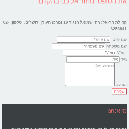
את הטופס ונחזור אליכם בהקדם!
קהילת הר-אל: רח’ שמואל הנגיד 16 (מרכז העיר) ירושלים, טלפון: 02-
6253841
שם פרטי
שם משפחה
דוא"ל
נייד
הודעה
שליחה
מי אנחנו