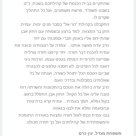
שהתקיים בבית הכנסת של קהילתכם בשבת, כ"ט
בשבט תשס"ד, פרשת משפטים, ועל כל התהליך
שקדם לו.
התקבלנו בקהילת "הר-אל" בסבר פנים יפות. עמית,
חתן בר המצווה, למד ברצון ובשמחה עם החזן אבן
שהתייחס אליו באופן חברי וסמכותי גם יחד.
הרב עדה פגשה אותנו... עמדה על רצונותינו וכוונה את
עמית להכנת דבר תורה. יחד קיימנו חזרה גנרלית
שסייעה להרפיית המתח בטכס עצמו. הרכזת גיגי
דאגה לכל הפרטים, לא חסכה טלפונים להבטיח
שביום הטכס הכל יתנהל כשורה, וענתה על כל
שאלותינו בסבלנות ובדרכי נועם.
הרב עדה ניהלה את הטכס בהתכוונות והשרתה רוח
טובה עלינו ועל כל הקהל. החזן אבן התפלל ברגש,
בקול נפלא, תמך בעמית... עמית קרא ברהיטות
ובהטעמה ומלא את לבנו בגאווה.
בננו עמית נכנס לעול תורה ומצוות באווירה התומכת
והמשפחתית של קהילתכם ועל כך תודה מכולנו.
משפחת מנדל, עין כרם