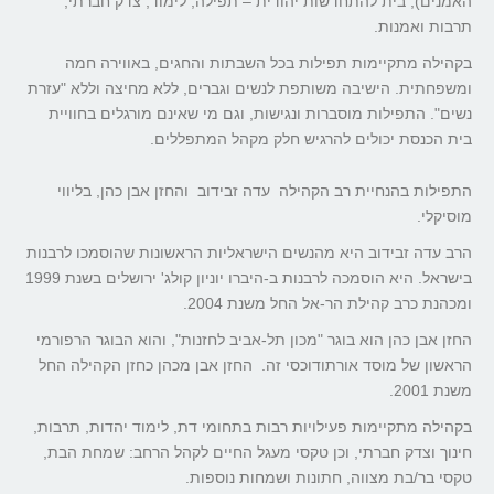
האמנים), בית להתחדשות יהודית – תפילה, לימוד, צדק חברתי,
תרבות ואמנות.
בקהילה מתקיימות תפילות בכל השבתות והחגים, באווירה חמה
ומשפחתית. הישיבה משותפת לנשים וגברים, ללא מחיצה וללא "עזרת
נשים". התפילות מוסברות ונגישות, וגם מי שאינם מורגלים בחוויית
בית הכנסת יכולים להרגיש חלק מקהל המתפללים.
התפילות בהנחיית רב הקהילה עדה זבידוב והחזן אבן כהן, בליווי
מוסיקלי.
הרב עדה זבידוב היא מהנשים הישראליות הראשונות שהוסמכו לרבנות
בישראל. היא הוסמכה לרבנות ב-היברו יוניון קולג' ירושלים בשנת 1999
ומכהנת כרב קהילת הר-אל החל משנת 2004.
החזן אבן כהן הוא בוגר "מכון תל-אביב לחזנות", והוא הבוגר הרפורמי
הראשון של מוסד אורתודוכסי זה. החזן אבן מכהן כחזן הקהילה החל
משנת 2001.
בקהילה מתקיימות פעילויות רבות בתחומי דת, לימוד יהדות, תרבות,
חינוך וצדק חברתי, וכן טקסי מעגל החיים לקהל הרחב: שמחת הבת,
טקסי בר/בת מצווה, חתונות ושמחות נוספות.